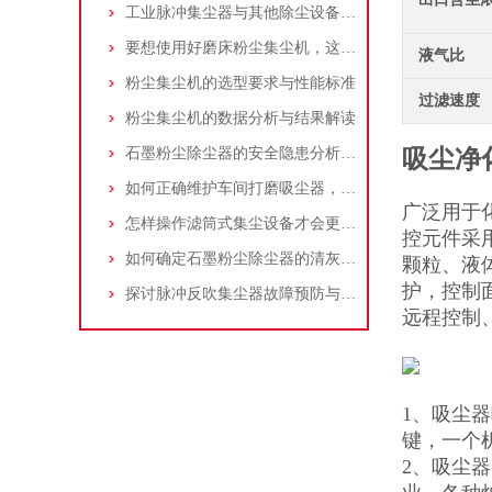
工业脉冲集尘器与其他除尘设备的比较
要想使用好磨床粉尘集尘机，这些条件可不能少
液气比
粉尘集尘机的选型要求与性能标准
过滤速度
粉尘集尘机的数据分析与结果解读
石墨粉尘除尘器的安全隐患分析及应对措施
吸尘净
如何正确维护车间打磨吸尘器，延长使用寿命
广泛用于
怎样操作滤筒式集尘设备才会更安全
控元件采
如何确定石墨粉尘除尘器的清灰速度？
颗粒、液
护，控制
探讨脉冲反吹集尘器故障预防与维护要点
远程控制
1、吸尘
键，一个
2、吸尘器