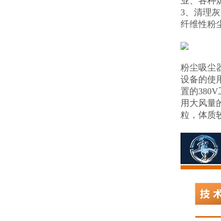
业、各种
3、清理
纤维性粉
粉尘吸尘
设备的使
置的38
用大风量
粒，体质