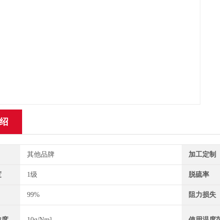
绍
其他品牌
加工定制
度
1级
脱硫率
99%
阻力损失
浓度
10g/Nm³
使用温度