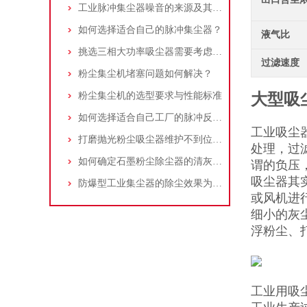
工业脉冲集尘器噪音的来源及其控制策略
如何选择适合自己的脉冲集尘器？
液气比
挑选三相大功率吸尘器需要考虑哪些问题？
过滤速度
粉尘集尘机堵塞问题如何解决？
粉尘集尘机的选型要求与性能标准
大型吸
如何选择适合自己工厂的脉冲反吹工业集尘器
工业吸尘
打磨抛光粉尘吸尘器维护不到位，那是你没有注意这些而已！
处理，过
如何确定石墨粉尘除尘器的清灰速度？
谓的负压
吸尘器其
防爆型工业集尘器的除尘效果为何不佳？
或风机进
细小的灰
浮粉尘、
工业用吸