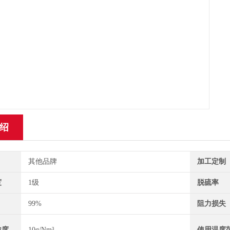
绍
其他品牌
加工定制
度
1级
脱硫率
99%
阻力损失
浓度
10g/Nm³
使用温度