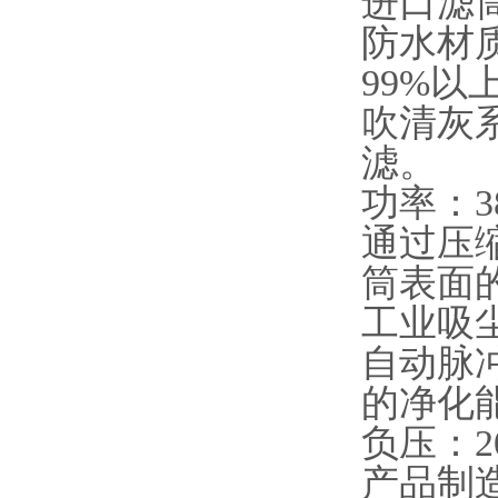
进口滤筒
防水材
99%
吹清灰
滤。
功率：3
通过压
筒表面
工业吸尘
自动脉
的净化
负压：2
产品制