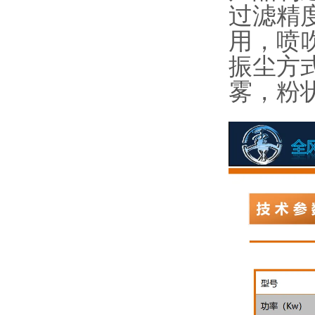
过滤精度
用，喷
振尘方
雾，粉