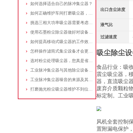
如何选择适合自己的脉冲集尘器？
出口含尘浓度
如何正确维护车间打磨吸尘器，延长使用寿命
挑选三相大功率吸尘器需要考虑哪些问题？
液气比
使用石墨粉尘除尘器做好对设备的维护十分重要
过滤速度
如何提高移动式吸尘器的工作效率？
怎样操作滤筒式集尘设备才会更安全
吸尘除尘设
选对粉尘处理吸尘器，您真是省了很多事！
食品行业：吸
工业脉冲集尘器与其他除尘设备的比较
震尘吸尘器，
工业脉冲集尘器噪音的来源及其控制策略
器，直流吸尘
废弃介质颗粒
打磨抛光粉尘吸尘器维护不到位，那是你没有注意这些而已！
标定制。工业
风机全套控制保
置附漏电保护