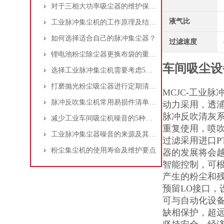
对于三相大功率吸尘器的维护保养，你了解多少
液气比
工业脉冲集尘机的工作原理及结构特点说明
如何选择适合自己的脉冲集尘器？
过滤速度
锂电池粉尘除尘器更换布袋的重要性与方法
车间吸尘设
选择工业脉冲集尘机需要考虑5大因素,你都了解吗?
打磨抛光粉尘吸尘器进行定期清理的重要性
MCJC-工业
脉冲反吹集尘机常用易损件清单与更换周期建议
动力采用，透
脉冲反吹清灰
减少工业车间吸尘机噪音的5种方法
重复使用，喷吹
工业脉冲集尘器噪音的来源及其控制策略
过滤采用进口P
粉尘集尘机的使用寿命及维护要点
器的发展将会
智能控制，可
产生的粉尘和
预留LO接口
可与自动化设
缺相保护，超远