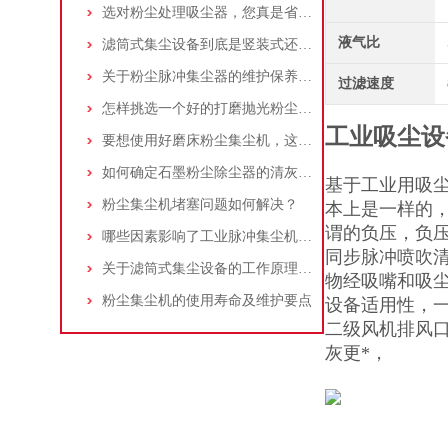
选对粉尘处理吸尘器，您真是省了很多事！
液气比
滤筒式集尘设备到底是竖装式还是横装式？
关于粉尘脉冲集尘器的维护保养问题
过滤速度
怎样挑选一个好的打磨抛光粉尘吸尘器
工业吸尘设
要想使用好磨床粉尘集尘机，这些条件可不能少
如何确定石墨粉尘除尘器的清灰速度？
基于工业用吸
粉尘集尘机堵塞问题如何解决？
本上是一样的
谓的负压，负
哪些因素影响了工业脉冲集尘机的使用寿命？
同步脉冲喷吹
关于滤筒式集尘设备的工作原理及特点说明
物经吸嘴和吸
粉尘集尘机的使用寿命及维护要点
设备适用性，
二级风机排风口
灰更*，