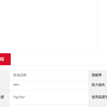
绍
其他品牌
脱硫率
99%
阻力损失
浓度
10g/Nm³
使用温度