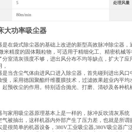
5
处理风量
80m/min
床大功率吸尘器
器是在袋式除尘器的基础上改进的新型高效脉冲除尘器，
.1微米精度的固体颗粒物，可适用于精细化工、精密机械
了分室清灰强度不够，进出风分布不均等缺点，扩大了应
用，
器是当含尘气体由进风口进入除尘器，首先碰到进出风口
放慢，采用德国聚酯纤维覆膜技术，过滤效果超业内平均
，起预收尘的作用。特别适合抛光、打磨、清砂及各种机
器与家用吸尘器原理基本上是一样的，脉冲反吹清灰系统
空气被抽出，这样机器内外部产生了压力差，也就是所谓
实是很简单的机器设备，380V工业吸尘器,380V吸尘