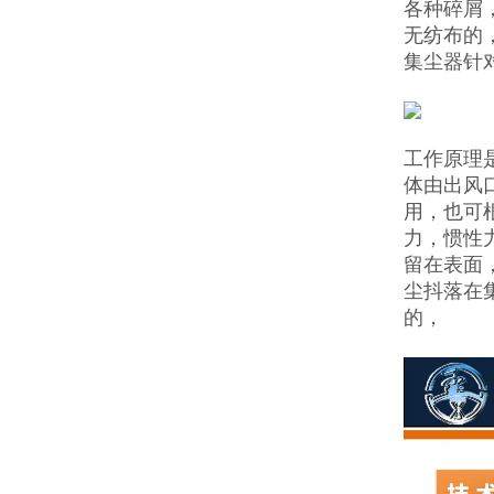
各种碎屑
无纺布的
集尘器针
工作原理
体由出风
用，也可
力，惯性
留在表面
尘抖落在
的，