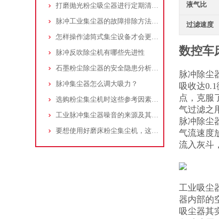
液气比
打磨抛光粉尘吸尘器进行定期清理的重要性
脉冲工业集尘器的故障排除方法和注意事项
过滤速度
怎样操作滤筒式集尘设备才会更安全
数控车
脉冲反吹除尘机有哪些先进性
石墨粉尘除尘器的安全隐患分析及应对措施
脉冲除尘
脉冲集尘器怎么调大吸力？
吸收达0
点，克服
选购粉尘集尘机时这些参考因素很重要！
气过滤之
工业脉冲集尘器噪音的来源及其控制策略
脉冲除尘
要想使用好磨床粉尘集尘机，这些条件可不能少
气流速度
流入灰斗
工业吸尘
器内部的
吸尘器其