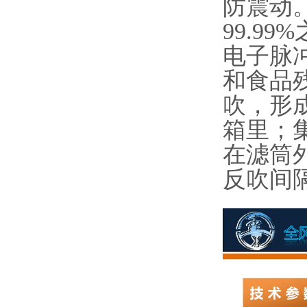
防震动
99.99
电子脉
和食品
吹，形
箱里；
在滤筒
反吹间