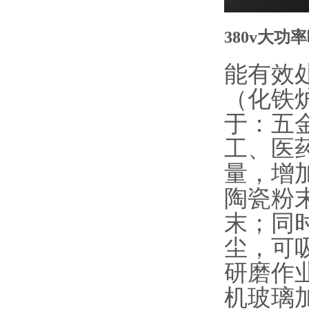
380v大功
能有效
（化铁
于：五
工、医
量，增
陶瓷粉
末；同
尘，可
研磨作
机玻璃