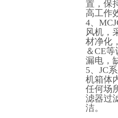
置，保
高工作
4、M
风机，
材净化
＆CE等
漏电，
5、J
机箱体
任何场
滤器过
洁。