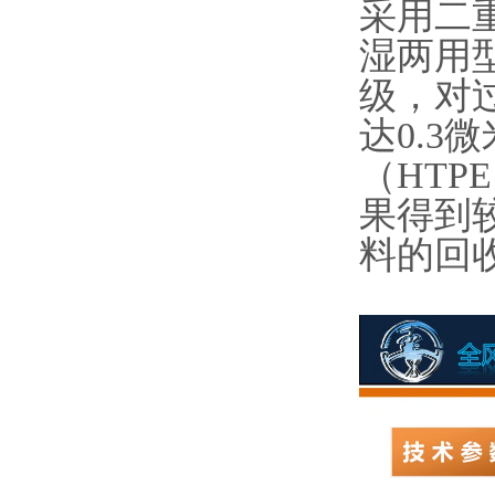
采用二
湿两用
级，对
达0.
（HT
果得到
料的回