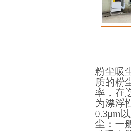
粉尘吸
质的粉
率，在
为漂浮
0.3μ
尘：一