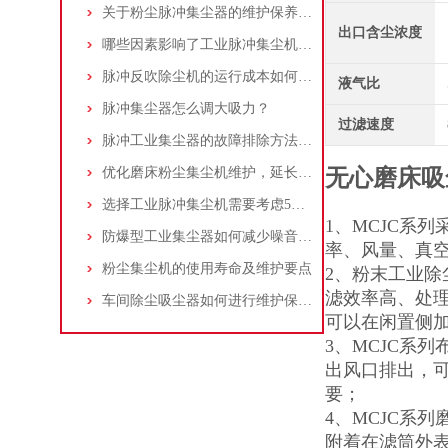
关于粉尘脉冲集尘器的维护保养问题
出口含尘浓度
哪些因素影响了工业脉冲集尘机的使用寿命？
脉冲反吹除尘机的运行成本如何控制和优化？
液气比
脉冲集尘器怎么调大吸力？
过滤速度
脉冲工业集尘器的故障排除方法和注意事项
优化磨床粉尘集尘机维护，延长设备寿命
无心磨床吸
选择工业脉冲集尘机需要考虑5大因素,你都了解吗?
1、MCJC系
防爆型工业集尘器如何减少噪音?三个方法轻松解决
率、风量、真
粉尘集尘机的使用寿命及维护要点
2、粉末工业
滤效率高、处
车间除尘吸尘器如何进行维护保养？
可以在闲置侧加
3、MCJC系
出风口排出，
要；
4、MCJC系
附着在滤筒外表