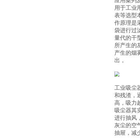
应用案列
用于工业
表等选型
作原理是
袋进行过
量代的干
所产生的
产生的烟
出，
工业吸尘
和残渣，
高，吸力
吸尘器其
进行抽风
灰尘的空
抽屉，减