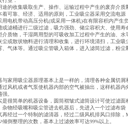
及行业：
用途的收集吸取生产、操作、运输过程中产生的废弃介质
本着可靠、经济、适用的原则，工业吸尘器采用交流电源，功
采用电机带动高压分机(或采用一体机)在有限容积内产生
滤或滤桶进行二级过滤，吸力强劲、储尘容积大、使用寿
型介质物，干湿两用型的可吸收加工过程中产生的油、水
灰尘或散状物料进行清理和收集，进行环境清扫，工业吸
雾、气体等。通过吸尘管吸入箱体，进入滤筒过滤，粉尘
器与家用吸尘器原理基本上是一样的，清理各种金属切屑
通过风机或者气泵使机器内部的空气被抽出，这样机器内
越强。
实是很简单的机器设备，圆筒褶皱式滤筒设计可使过滤面积高
，杂物经吸嘴和吸尘管进去机器后，先进入一个过滤布袋
气再经过一个特制的滤清器，经过二级风机排风口排除，M
少倾倒整理的次数，基本上过滤效率可达99%以上。