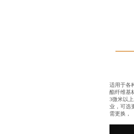
适用于各
酯纤维基
3微米以
业，可选
需更换，