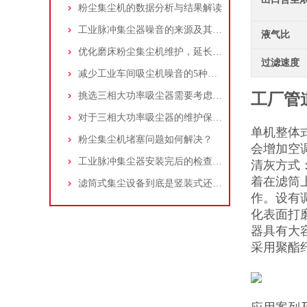
粉尘集尘机的数据分析与结果解读
工业脉冲集尘器噪音的来源及其控制策略
液气比
优化磨床粉尘集尘机维护，延长设备寿命
过滤速度
减少工业车间吸尘机噪音的5种方法
挑选三相大功率吸尘器需要考虑哪些问题？
工厂管
对于三相大功率吸尘器的维护保养，你了解多少
单机整体
粉尘集尘机堵塞问题如何解决？
会增加空
工业脉冲集尘器安装完后的检查工作详解
清灰方式
着在滤筒
滤筒式集尘设备到底是竖装式还是横装式？
作。设有
化表面打
器具有大
采用聚酯