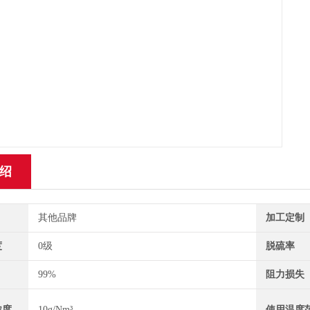
绍
其他品牌
加工定制
度
0级
脱硫率
99%
阻力损失
浓度
10g/Nm³
使用温度