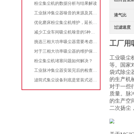
粉尘集尘机的数据分析与结果解读
工业脉冲集尘器噪音的来源及其控制策略
液气比
优化磨床粉尘集尘机维护，延长设备寿命
过滤速度
减少工业车间吸尘机噪音的5种方法
挑选三相大功率吸尘器需要考虑哪些问题？
工厂用
对于三相大功率吸尘器的维护保养，你了解多少
工业吸尘
粉尘集尘机堵塞问题如何解决？
等。国家
工业脉冲集尘器安装完后的检查工作详解
袋式除尘
的生产机
滤筒式集尘设备到底是竖装式还是横装式？
对于一些
质量。脉
的生产空
二次扬尘