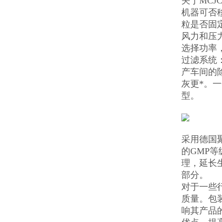
关于MCJ
机器可否
粒是否固
风力和压
选择功率
过滤系统
产车间的
灰更*。
型。
采用德国
的GMP
理，延长
部分。
对于一些
质量。包
响其产品