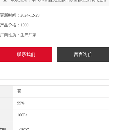
来收集工业生产中所产生的灰尘或散状物料进行清理和收
集，进行环境清扫
更新时间：2024-12-29
产品价格：1500
厂商性质：生产厂家
联系我们
留言询价
否
99%
100Pa
范围
《80℃