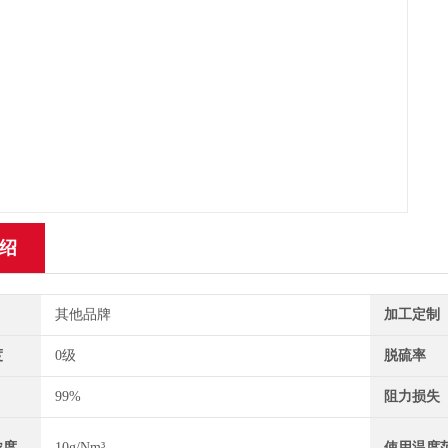
绍
其他品牌
加工定制
度
0级
脱硫率
99%
阻力损失
浓度
10g/Nm³
使用温度