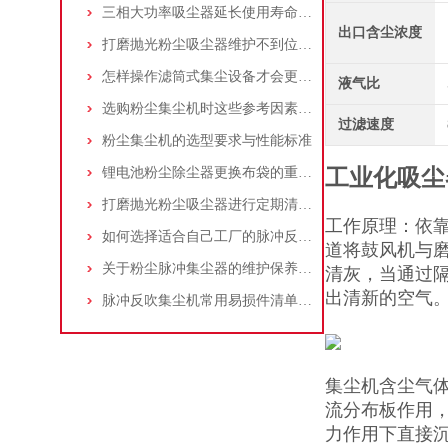
三相大功率吸尘器延长使用寿命的建议
出口含尘浓度
打磨抛光粉尘吸尘器维护不到位，那是你没有注意这些而已！
怎样操作滤筒式集尘设备才会更安全
液气比
选购粉尘集尘机时这些参考因素很重要！
过滤速度
粉尘集尘机的选型要求与性能标准
锂电池粉尘除尘器更换布袋的重要性与方法
工业化吸尘
打磨抛光粉尘吸尘器进行定期清理的重要性
工作原理：依
如何选择适合自己工厂的脉冲反吹工业集尘器
道将鼓风机与
关于粉尘脉冲集尘器的维护保养问题
清灰，当通过
出清新的空气
脉冲反吹集尘机常用易损件清单与更换周期建议
集尘机含尘气
流分布板作用，
力作用下直接沉