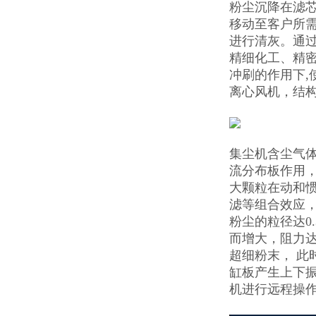
粉尘沉降在滤
移动至客户所需
进行清灰。通过
精细化工、精密
冲刷的作用下,
离心风机，结
集尘机含尘气
流分布板作用，
大颗粒在动和惯
滤等组合效应
粉尘的粒径达0
而增大，阻力达
超细粉末， 此
缸板产生上下振
机进行远程操