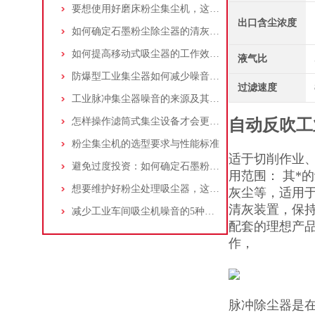
要想使用好磨床粉尘集尘机，这些条件可不能少
出口含尘浓度
如何确定石墨粉尘除尘器的清灰速度？
如何提高移动式吸尘器的工作效率？
液气比
防爆型工业集尘器如何减少噪音?三个方法轻松解决
过滤速度
工业脉冲集尘器噪音的来源及其控制策略
怎样操作滤筒式集尘设备才会更安全
自动反吹工
粉尘集尘机的选型要求与性能标准
适于切削作业
避免过度投资：如何确定石墨粉尘除尘器的合理价格区间
用范围： 其*
想要维护好粉尘处理吸尘器，这几个措施真的很重要！
灰尘等，适用
清灰装置，保持
减少工业车间吸尘机噪音的5种方法
配套的理想产
作，
脉冲除尘器是在