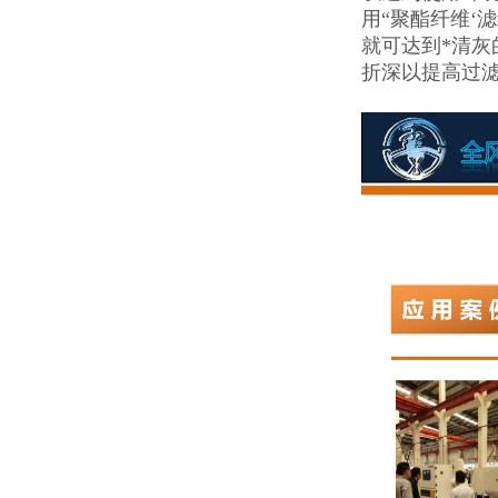
用“聚酯纤维‘
就可达到*清
折深以提高过滤