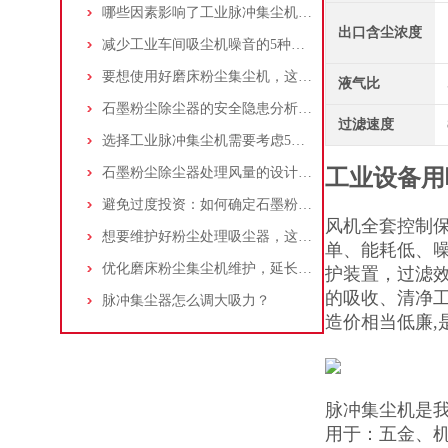
哪些因素影响了工业脉冲集尘机的使用寿命？
出口含尘浓度
减少工业车间吸尘机噪音的5种方法
要想使用好磨床粉尘集尘机，这些条件可不能少
液气比
石墨粉尘除尘器的安全隐患分析及应对措施
过滤速度
选择工业脉冲集尘机需要考虑5大因素,你都了解吗?
石墨粉尘除尘器处理风量的设计，你了解多少
工业设备用
避免过度投资：如何确定石墨粉尘除尘器的合理价格区间
风机全套控制保
想要维护好粉尘处理吸尘器，这几个措施真的很重要！
单、能耗低、噪
优化磨床粉尘集尘机维护，延长设备寿命
护装置，过滤
的吸收、清净
脉冲集尘器怎么调大吸力？
造价相当低廉
脉冲集尘机是
用于：五金、机