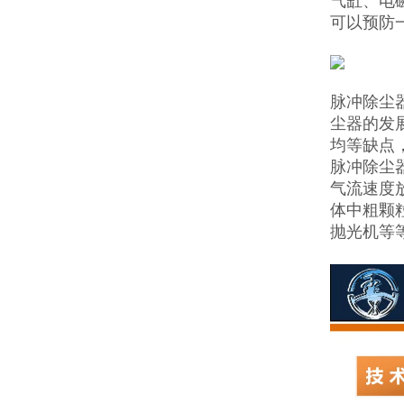
气缸、电
可以预防
脉冲除尘
尘器的发
均等缺点
脉冲除尘
气流速度
体中粗颗
抛光机等