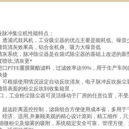
工业脉冲集尘机性能特点：
，透浦式鼓风机，工业吸尘器的优点主要是能耗低、噪音
滤筒清灰效果高，铝合金机身、吸力大噪音低
清灰系统，脉冲除尘器是在袋式除尘器的基础上改进的新
喷吹,清灰更*
进口PTFE覆膜聚酯滤料，过滤效率达99%，用于生产车
快捷
，可根据使用情况设定自动反吹清灰，电子脉冲反吹振尘
滤筒表面的粉尘反吹到收集箱里，
接口，工业粉尘除尘器可灵活移动于厂房的任意位置，不
，超远距离遥控控制，滤袋组合方便使用成本省，多用于
、经济、适用,并兼顾美观的精心设计原则，精工细作，
 细微粉尘及烟雾的吸附，系统稳定安全可靠、管理方便