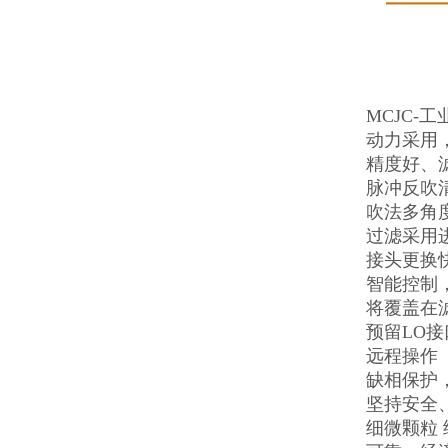
MCJC-
动力采用
精度好、
脉冲反吹
吹法多角度
过滤采用
接头更换
智能控制
将覆盖在
预留LO
远程操作
缺相保护
坚持安全
细微颗粒