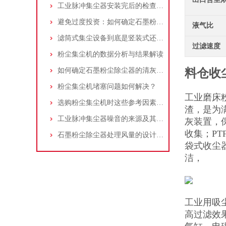
工业脉冲集尘器安装完后的检查工作详解
避免过度投资：如何确定石墨粉尘除尘器的合理价格区间
液气比
滤筒式集尘设备到底是竖装式还是横装式？
过滤速度
粉尘集尘机的数据分析与结果解读
如何确定石墨粉尘除尘器的清灰速度？
料仓收
粉尘集尘机堵塞问题如何解决？
工业磨床
选购粉尘集尘机时这些参考因素很重要！
渣，是为
工业脉冲集尘器噪音的来源及其控制策略
灰装置，
收集；PT
石墨粉尘除尘器处理风量的设计，你了解多少
袋式收尘
洁，
工业用吸尘
高过滤效