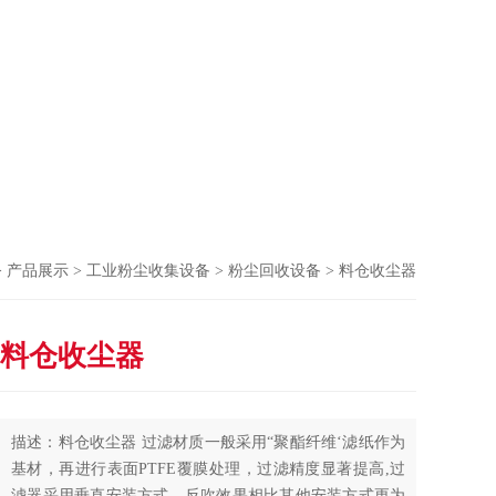
>
产品展示
>
工业粉尘收集设备
>
粉尘回收设备
> 料仓收尘器
料仓收尘器
描述：料仓收尘器 过滤材质一般采用“聚酯纤维‘滤纸作为
基材，再进行表面PTFE覆膜处理，过滤精度显著提高,过
滤器采用垂直安装方式，反吹效果相比其他安装方式更为