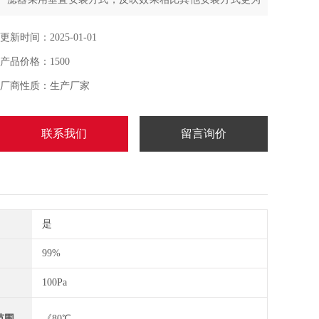
有效,吸力强劲、储尘容积大、使用寿命长、可耐高温等优
点
更新时间：2025-01-01
产品价格：1500
厂商性质：生产厂家
联系我们
留言询价
是
99%
100Pa
范围
《80℃