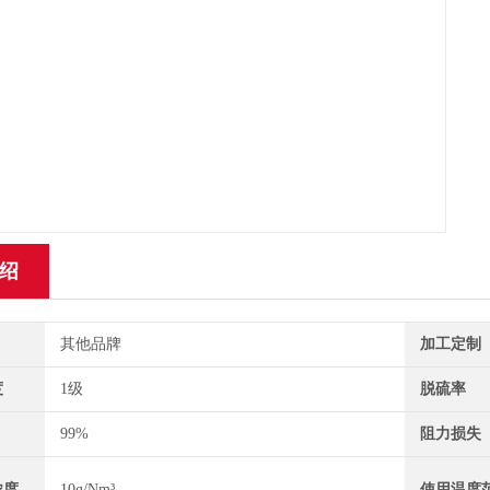
绍
其他品牌
加工定制
度
1级
脱硫率
99%
阻力损失
浓度
10g/Nm³
使用温度