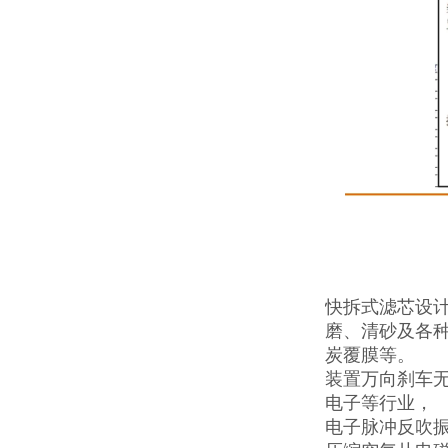
快拆式滤芯设
磨、清砂及各
炭覆膜等。
装置万向刹车
电子等行业，
电子脉冲反吹