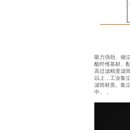
吸力强劲、储
酯纤维基材。配
高过滤精度滤筒
以上，工业集
滤筒材质。集尘
中。，