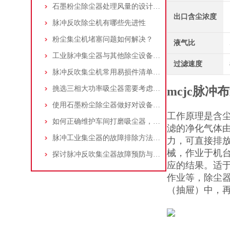
石墨粉尘除尘器处理风量的设计，你了解多少
出口含尘浓度
脉冲反吹除尘机有哪些先进性
粉尘集尘机堵塞问题如何解决？
液气比
工业脉冲集尘器与其他除尘设备的比较
过滤速度
脉冲反吹集尘机常用易损件清单与更换周期建议
挑选三相大功率吸尘器需要考虑哪些问题？
mcjc脉冲
使用石墨粉尘除尘器做好对设备的维护十分重要
工作原理是含
如何正确维护车间打磨吸尘器，延长使用寿命
滤的净化气体
脉冲工业集尘器的故障排除方法和注意事项
力，可直接排放
械，作业于机
探讨脉冲反吹集尘器故障预防与维护要点
应的结果。适
作业等，除尘
（抽屉）中，