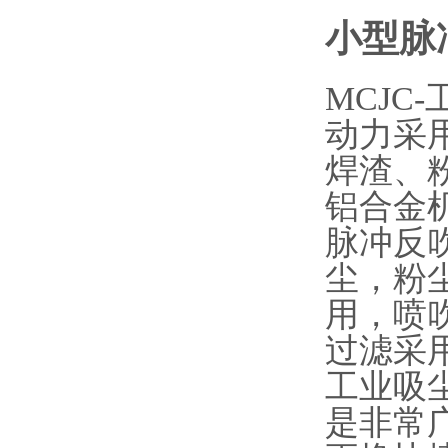
小型脉
MCJC
动力采
焊渣、
铝合金
脉冲反
尘，粉尘
用，喷
过滤采用
工业吸
是非常