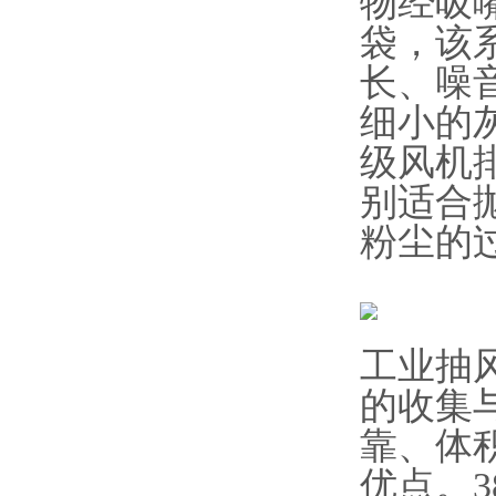
物经吸
袋，该
长、噪
细小的
级风机
别适合
粉尘的
工业抽
的收集
靠、体
优点。3