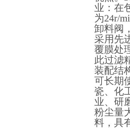
业：在
为24r
卸料阀
采用先
覆膜处理
此过滤
装配结
可长期
瓷、化
业、研
粉尘量
料，具