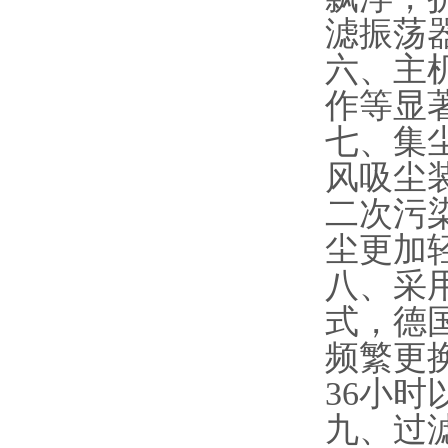
滤振荡
六、主
作等显
七、集
风吸尘
二次污
尘更加
八、采
式，德
频繁更
36小时
九、过