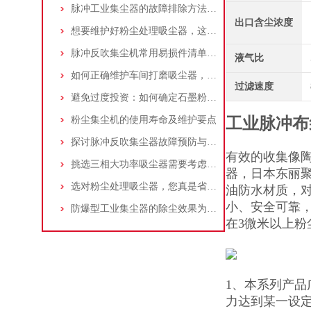
脉冲工业集尘器的故障排除方法和注意事项
出口含尘浓度
想要维护好粉尘处理吸尘器，这几个措施真的很重要！
脉冲反吹集尘机常用易损件清单与更换周期建议
液气比
如何正确维护车间打磨吸尘器，延长使用寿命
过滤速度
避免过度投资：如何确定石墨粉尘除尘器的合理价格区间
粉尘集尘机的使用寿命及维护要点
工业脉冲布
探讨脉冲反吹集尘器故障预防与维护要点
有效的收集像
挑选三相大功率吸尘器需要考虑哪些问题？
器，日本东丽
选对粉尘处理吸尘器，您真是省了很多事！
油防水材质，对
小、安全可靠
防爆型工业集尘器的除尘效果为何不佳？
在3微米以上粉
1、本系列产
力达到某一设