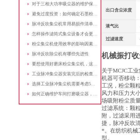
对于三相大功率吸尘器的维护保养，你了解多少
出口含尘浓度
避免过度投资：如何确定石墨粉尘除尘器的合理价格区间
脉冲反吹集尘机常用易损件清单与更换周期建议
液气比
怎样操作滤筒式集尘设备才会更安全
过滤速度
粉尘集尘机使用效率的影响因素及改进措施
脉冲反吹除尘机有哪些先进性
机械振打收
要想使用好磨床粉尘集尘机，这些条件可不能少
关于MCJC工
工业脉冲集尘器安装完后的检查工作详解
机器可否移动：
选择工业脉冲集尘机需要考虑5大因素,你都了解吗?
工况，粉尘颗
风力和压力大小
如何正确维护车间打磨吸尘器，延长使用寿命
场吸附粉尘质
过滤系统：颗
附，过滤采用进
捷，脉冲反吹
*。在纺织机
型。