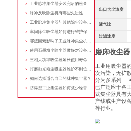
工业脉冲集尘器安装完后的检查工作详解
出口含尘浓度
脉冲反吹除尘机有哪些先进性
工业脉冲集尘器与其他除尘设备的比较
液气比
车间除尘吸尘器如何进行维护保养？
过滤速度
哪些因素影响了工业脉冲集尘机的使用寿命？
使用石墨粉尘除尘器做好对设备的维护十分重要
磨床收尘器
三相大功率吸尘器延长使用寿命的建议
工业用吸尘器
打磨抛光粉尘吸尘器维护不到位，那是你没有注意这些而已！
次污染，无扩散
如何选择适合自己的脉冲集尘器？
分为多系列：
已广泛应于各工
防爆型工业集尘器如何减少噪音?三个方法轻松解决
式集尘器具有
产线或生产设
等行业。