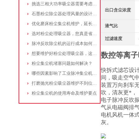
挑选三相大功率吸尘器需要考虑哪些问题？
出口含尘浓度
石墨粉尘除尘器处理风量的设计，你了解多少
优化磨床粉尘集尘机维护，延长设备寿命
液气比
选对粉尘处理吸尘器，您真是省了很多事！
过滤速度
脉冲反吹除尘机的运行成本如何控制和优化？
想要维护好粉尘处理吸尘器，这几个措施真的很重要！
数控等离子
粉尘集尘机堵塞问题如何解决？
快拆式滤芯设
哪些因素影响了工业脉冲集尘机的使用寿命？
间，吸走空气
打磨抛光粉尘吸尘器维护不到位，那是你没有注意这些而已！
装置万向刹车
吹，清灰更*，
粉尘集尘机的使用寿命及维护要点
电子脉冲反吹
气从电磁阀排
电机风机一体
灰。