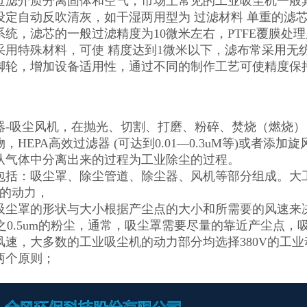
过滤介质分离固体和空气，市场上常见的工业吸尘机一般
设定自动反吹清灰，如干湿两用型为 过滤材料 单重的滤
统，滤芯的一般过滤精度为10微米左右，PTFE覆膜处理后
采用特殊材料，可使 精度达到1微米以下，滤布常采用无
脚轮，增加设备适用性，通过不同的制作工艺可使精度保持
器-吸尘风机，在抛光、切割、打磨、粉碎、焚烧（燃烧
，HEPA高效过滤器 (可达到0.01—0.3uM等)或者
从气体中分离出来的过程为工业除尘的过程。
包括：吸尘罩、除尘管道、除尘器、风机等部分组成。大工
*的动力，
吸尘罩的形状与大小根据产尘点的大小和所需要的风速来
9%之0.5um的粉尘，通常，吸尘罩需要尽量的靠近产尘
风速，大多数的工业吸尘机的动力部分均选择380V的工
两个原则；