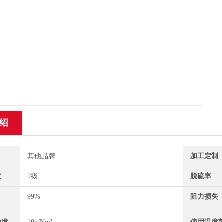
绍
其他品牌
加工定制
度
1级
脱硫率
99%
阻力损失
浓度
10g/Nm³
使用温度