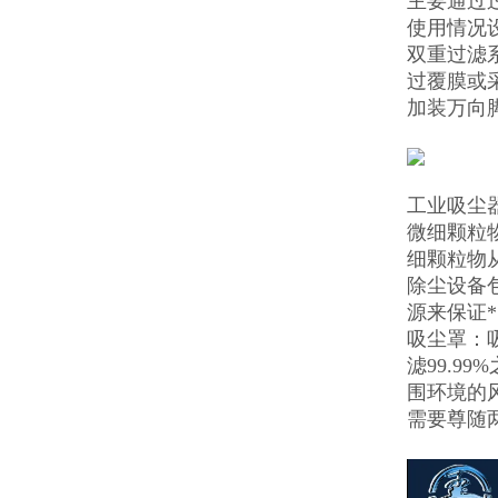
主要通过
使用情况
双重过滤系
过覆膜或
加装万向
工业吸尘
微细颗粒物
细颗粒物
除尘设备
源来保证
吸尘罩：
滤99.9
围环境的
需要尊随