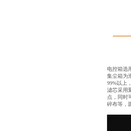
电控箱选
集尘箱为
99%以上
滤芯采用
点，同时
碎布等，圆