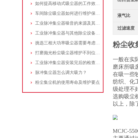
如何提高移动式吸尘器的工作效率？
车间除尘吸尘器如何进行维护保养？
液气比
工业脉冲集尘器噪音的来源及其控制策略
过滤速度
工业脉冲集尘器与其他除尘设备的比较
挑选三相大功率吸尘器需要考虑哪些问题？
粉尘收
打磨抛光粉尘吸尘器维护不到位，那是你没有注意这些而已！
一般在实
工业脉冲集尘器安装完后的检查工作详解
磨床所吸
脉冲集尘器怎么调大吸力？
在吸一些
纺织、化
粉尘集尘机的使用寿命及维护要点
级处理不好
选购吸尘机
以上，除
MCJC-5