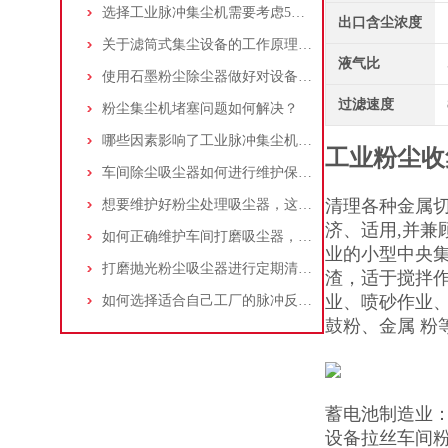
选择工业脉冲集尘机需要考虑5大因素,你都了解吗?
出口含尘浓度
关于滤筒式集尘设备的工作原理及特点说明
液气比
使用石墨粉尘除尘器做好对设备的维护十分重要
过滤速度
粉尘集尘机堵塞问题如何解决？
哪些因素影响了工业脉冲集尘机的使用寿命？
工业粉尘收
车间除尘吸尘器如何进行维护保养？
清理各种金属
想要维护好粉尘处理吸尘器，这几个措施真的很重要！
济、适用,并兼
如何正确维护车间打磨吸尘器，延长使用寿命
业的小型中央
打磨抛光粉尘吸尘器进行定期清理的重要性
渣，适于搅拌
业、喷砂作业
如何选择适合自己工厂的脉冲反吹工业集尘器
鼓粉、金属 粉
蓄电池制造业
设备拉丝车间