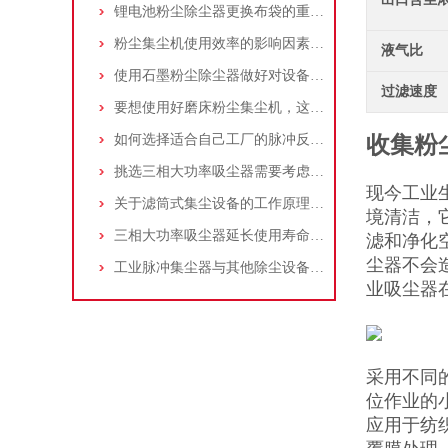
锂电池粉尘除尘器更换布袋的重要性与方法
粉尘集尘机使用效率的影响因素及改进措施
液气比
使用石墨粉尘除尘器做好对设备的维护十分重要
过滤速度
要想使用好磨床粉尘集尘机，这些条件可不能少
如何选择适合自己工厂的脉冲反吹工业集尘器
收集粉
挑选三相大功率吸尘器需要考虑哪些问题？
现今工业
关于滤筒式集尘设备的工作原理及特点说明
境清洁，
三相大功率吸尘器延长使用寿命的建议
滤和净化
尘器不会
工业脉冲集尘器与其他除尘设备的比较
业吸尘器
采用不同
位作业的
应用于纺