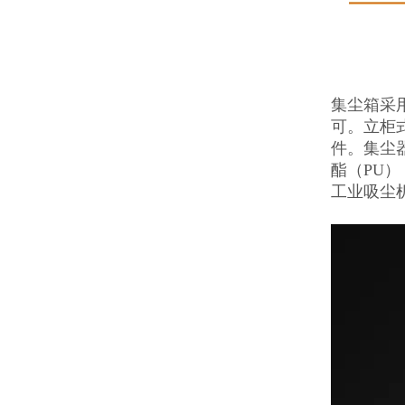
集尘箱采
可。立柜
件。集尘
酯（PU）
工业吸尘