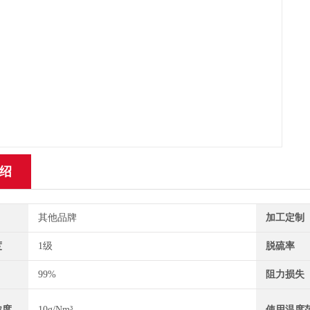
绍
其他品牌
加工定制
度
1级
脱硫率
99%
阻力损失
浓度
10g/Nm³
使用温度