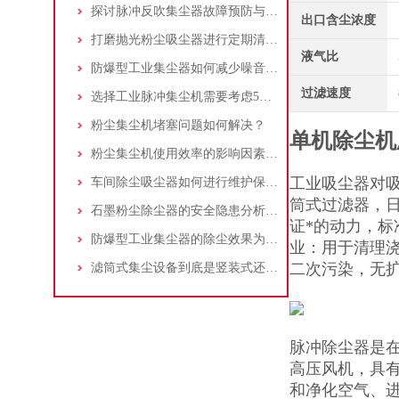
探讨脉冲反吹集尘器故障预防与维护要点
出口含尘浓度
打磨抛光粉尘吸尘器进行定期清理的重要性
液气比
防爆型工业集尘器如何减少噪音?三个方法轻松解决
过滤速度
选择工业脉冲集尘机需要考虑5大因素,你都了解吗?
粉尘集尘机堵塞问题如何解决？
单机除尘机
粉尘集尘机使用效率的影响因素及改进措施
工业吸尘器对
车间除尘吸尘器如何进行维护保养？
筒式过滤器，日
石墨粉尘除尘器的安全隐患分析及应对措施
证*的动力，标
防爆型工业集尘器的除尘效果为何不佳？
业：用于清理
二次污染，无
滤筒式集尘设备到底是竖装式还是横装式？
脉冲除尘器是
高压风机，具
和净化空气、