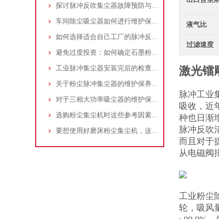
探讨脉冲反吹集尘器故障预防与维护要点
车间除尘吸尘器如何进行维护保养？
液气比
如何选择适合自己工厂的脉冲反吹工业集尘器
过滤速度
避免过度投资：如何确定石墨粉尘除尘器的合理价格区间
工业脉冲集尘器安装完后的检查工作详解
激光镭
关于粉尘脉冲集尘器的维护保养问题
脉冲工业
对于三相大功率吸尘器的维护保养，你了解多少
吸收，近
选购粉尘集尘机时这些参考因素很重要！
种也日渐
脉冲反吹
要想使用好磨床粉尘集尘机，这些条件可不能少
而且对于
从电磁阀
工业粉尘
轮，吸风