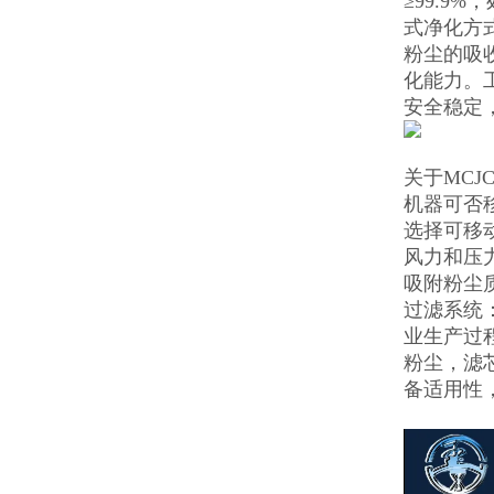
≥99.
式净化方
粉尘的吸
化能力。
安全稳定
关于MCJ
机器可否
选择可移
风力和压
吸附粉尘
过滤系统
业生产过
粉尘，滤
备适用性