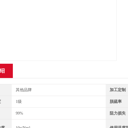
绍
其他品牌
加工定制
度
1级
脱硫率
99%
阻力损失
浓度
10g/Nm³
使用温度