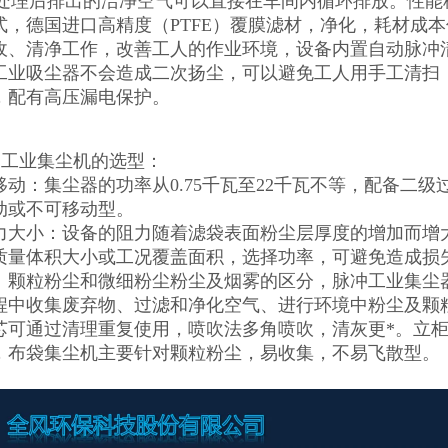
9%，处理后排出的洁净空气可以直接在车间内循环排放。性
式，德国进口高精度（PTFE）覆膜滤材，净化，耗材成
收、清净工作，改善工人的作业环境，设备内置自动脉冲
工业吸尘器不会造成二次扬尘，可以避免工人用手工清扫
，配有高压漏电保护。
C工业集尘机的选型：
移动：集尘器的功率从0.75千瓦至22千瓦不等，配备二
动或不可移动型。
力大小：设备的阻力随着滤袋表面粉尘层厚度的增加而增
质量体积大小或工况覆盖面积，选择功率，可避免造成损
：颗粒粉尘和微细粉尘粉尘及烟雾的区分，脉冲工业集尘
程中收集废弃物、过滤和净化空气、进行环境中粉尘及颗
芯可通过清理重复使用，喷吹法多角喷吹，清灰更*。立
，布袋集尘机主要针对颗粒粉尘，易收集，不易飞散型。