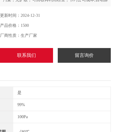
冲清灰系统，定时清理附着于过滤器避免粉尘，降低过滤
器风阻，提高除尘效率
更新时间：2024-12-31
产品价格：1500
厂商性质：生产厂家
联系我们
留言询价
是
99%
100Pa
范围
《80℃