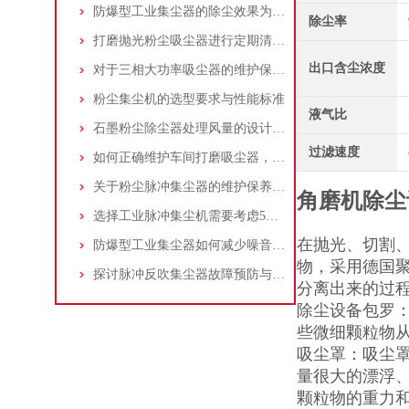
防爆型工业集尘器的除尘效果为何不佳？
除尘率
打磨抛光粉尘吸尘器进行定期清理的重要性
出口含尘浓度
对于三相大功率吸尘器的维护保养，你了解多少
粉尘集尘机的选型要求与性能标准
液气比
石墨粉尘除尘器处理风量的设计，你了解多少
过滤速度
如何正确维护车间打磨吸尘器，延长使用寿命
关于粉尘脉冲集尘器的维护保养问题
角磨机除尘
选择工业脉冲集尘机需要考虑5大因素,你都了解吗?
在抛光、切割
防爆型工业集尘器如何减少噪音?三个方法轻松解决
物，采用德国
探讨脉冲反吹集尘器故障预防与维护要点
分离出来的过
除尘设备包罗
些微细颗粒物
吸尘罩：吸尘
量很大的漂浮
颗粒物的重力