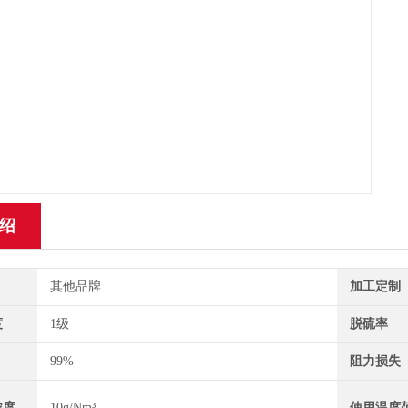
绍
其他品牌
加工定制
度
1级
脱硫率
99%
阻力损失
浓度
10g/Nm³
使用温度