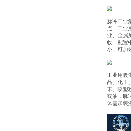
脉冲工业
点，工业
业、金属
收，配置
小，可加
工业用吸
品、化工
末、喷塑
或油，脉
体需加装