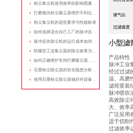
粉尘集尘机使用效率的影响因素及改进措施
打磨抛光粉尘吸尘器维护不到位，那是你没有注意这些而已！
液气比
粉尘集尘机的选型要求与性能标准
过滤速度
如何选择适合自己工厂的脉冲反吹工业集尘器
脉冲反吹除尘机的运行成本如何控制和优化？
小型滤
防爆型工业集尘器的除尘效果为何不佳？
产品特性
如何正确维护车间打磨吸尘器，延长使用寿命
脉冲工业
石墨粉尘除尘器的安全隐患分析及应对措施
经过过滤
温、高磨
使用石墨粉尘除尘器做好对设备的维护十分重要
滤筒竖装
脉冲喷吹
高效除尘
大、效率
广泛应用
适于切削
过滤效率达