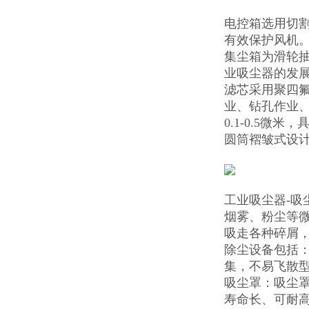
电控箱选用切
有效保护风机
集尘箱为滑轮
业吸尘器的发
滤芯采用聚四
业、钻孔作业
0.1-0.5
圆筒褶皱式设计
工业吸尘器-
烟雾、粉尘等微
吸走各种碎屑
除尘设备包括
集，不易飞散
吸尘罩：吸尘
寿命长、可耐