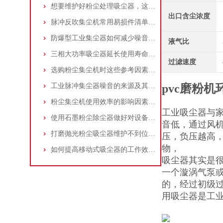
想要维护好粉尘处理吸尘器，这几个措施真的很重要！
出口含尘浓度
脉冲反吹集尘机常用易损件清单与更换周期建议
防爆型工业集尘器如何减少噪音?三个方法轻松解决
液气比
三相大功率吸尘器延长使用寿命的建议
过滤速度
选购粉尘集尘机时这些参考因素很重要！
工业脉冲集尘器噪音的来源及其控制策略
pvc磨粉
粉尘集尘机使用效率的影响因素及改进措施
工业吸尘器与
使用石墨粉尘除尘器做好对设备的维护十分重要
音低，通过风
打磨抛光粉尘吸尘器维护不到位，那是你没有注意这些而已！
压，负压越高，
物，
如何提高移动式吸尘器的工作效率？
吸尘器其实是
一个漩涡气泵
的，经过初级
用吸尘器是工业