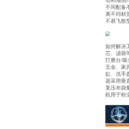
动和倾倒
不同配备不
离不同材
不易飞散
如何解决
芯、滤袋
打磨台/
五金、家
缸、洗手
器采用垂
复压布袋
机用于粉