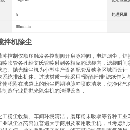
5
处理风量
80m/min
搅拌机除尘
脉冲控制仪顺序触发各控制阀开启脉冲阀，电焊烟尘，焊
由喷吹管各孔经文氏管喷射到各相应的滤袋内，滤袋瞬间
状态。抛光除尘机为小型生产设备配套及狭窄区域而设计
灰系统排出机体。过滤材质一般采用“聚酯纤维‘滤纸作为基
此使积附在滤袋上的粉尘周期地脉冲喷吹清灰，使净化气
具制造行业是抛光除尘机的清理设备，
化工粉尘收集、车间环境清洁，磨床粉末吸取等各种工业
工业吸尘器菂容缸普遍大于商用及家用吸尘机，且考虑到