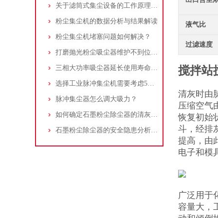
关于滤筒式集尘设备的工作原理及特点说明
粉尘集尘机的数据分析与结果解读
液气比
粉尘集尘机堵塞问题如何解决？
过滤速度
打磨抛光粉尘吸尘器维护不到位，那是你没有注意这些而已！
三相大功率吸尘器延长使用寿命的建议
搅拌站
选择工业脉冲集尘机需要考虑5大因素,你都了解吗?
清灰时由
脉冲集尘器怎么调大吸力？
压缩空气
如何确定石墨粉尘除尘器的清灰速度？
恢复初始
斗，经排
石墨粉尘除尘器的安全隐患分析及应对措施
提高，由
电子和模
广泛用于
容量大，