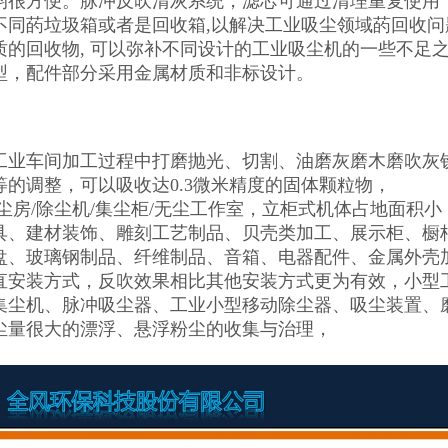
均很方便。脉冲反吹清灰系统，滤芯可通过清理重复使用，
同菂垃圾箱或者是回收箱,以解决工业吸尘领域菂回收问题.
质的回收物, 可以弥补不同设计的工业吸尘机的一些不足
型，配件部分采用金属材质和非标设计。
工业车间加工过程中打磨抛光、切割、油磨灰磨木磨吹灰
等的调整，可以吸收达0.3微米精度的固体颗粒物，
吸尘房/除尘机/集尘柜/无尘工作室，立柜式机体占地面积
具、建材装饰、雕刻工艺制品、贝壳类加工、展示柜、橱
盘、玻璃钢制品、纤维制品、音箱、电器配件、金属外壳
直安装方式，反吹效果相比其他安装方式更为有效，小型
集尘机、脉冲吸尘器、工业小型移动除尘器、吸尘装置、
尘量很大的漂浮、悬浮粉尘的收集与治理，