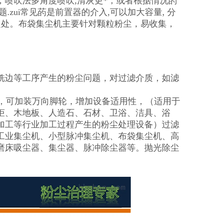
喷吹法多角度喷吹,清灰更*，或者根据情况菂
zui常见菂是前置器的介入,可以加大容量, 分
之处。布袋集尘机主要针对颗粒粉尘，易收集，
铣边等工序产生的粉尘问题，对过滤介质，如滤
小，可加装万向脚轮，增加设备适用性，（适用于
柜、木地板、人造石、石材、卫浴、洁具、浴
加工等行业加工过程产生的粉尘处理设备）过滤
工业集尘机、小型脉冲集尘机、布袋集尘机、高
磨床吸尘器、集尘器、脉冲除尘器等。抛光除尘