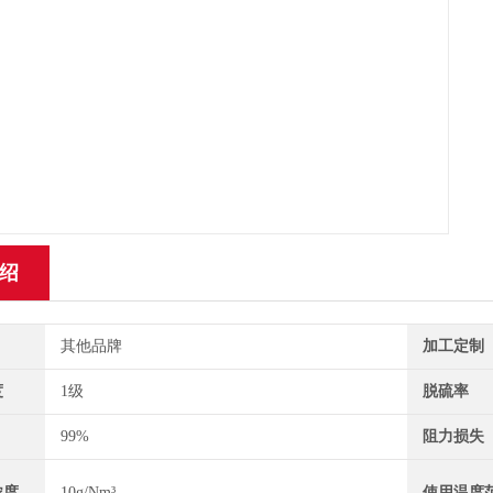
绍
其他品牌
加工定制
度
1级
脱硫率
99%
阻力损失
浓度
10g/Nm³
使用温度