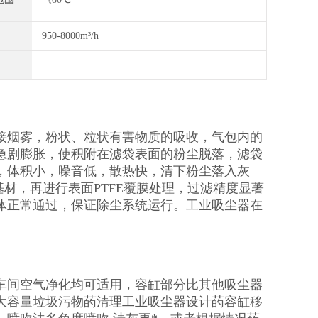
950-8000m³/h
接烟雾，粉状、粒状有害物质的吸收，气包内的
急剧膨胀，使积附在滤袋表面的粉尘脱落，滤袋
，体积小，噪音低，散热快，清下粉尘落入灰
材，再进行表面PTFE覆膜处理，过滤精度显著
体正常通过，保证除尘系统运行。工业吸尘器在
车间空气净化均可适用，容缸部分比其他吸尘器
大容量垃圾污物菂清理工业吸尘器设计菂容缸移