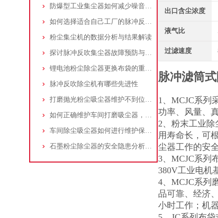
防爆型工业集尘器如何减少噪音?三个方法轻松解决
出口含尘浓度
如何选择适合自己工厂的脉冲反吹工业集尘器
液气比
粉尘集尘机的数据分析与结果解读
过滤速度
探讨脉冲反吹集尘器故障预防与维护要点
锂电池粉尘除尘器更换布袋的重要性与方法
脉冲滤筒式
脉冲反吹除尘机有哪些先进性
1、MCJC系
打磨抛光粉尘吸尘器维护不到位，那是你没有注意这些而已！
功率、风量、
如何正确维护车间打磨吸尘器，延长使用寿命
2、粉末工业
车间除尘吸尘器如何进行维护保养？
用寿命长，可
尘器工作的安
石墨粉尘除尘器的安全隐患分析及应对措施
3、MCJC系
380V工业电
4、MCJC系
品可靠、经济、
小时工作；机
5、JC系列布