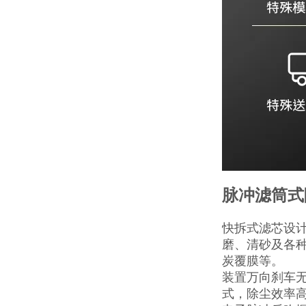
脉冲滤筒式
快拆式滤芯设
磨、清砂及各
炭覆膜等。
装置万向刹车
式，除尘效率