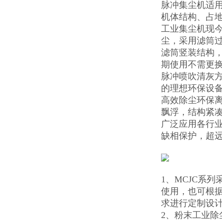
脉冲集尘机适
机体结构、占
工业集尘机现
尘，采用滤筒
滤筒竖装结构
期使用不需更
脉冲喷吹清灰
的理想环保设
高效除尘环保
飘浮，结构紧
广泛应用各行
缺相保护，超远
1、MCJC系
使用，也可根
求进行定制设
2、粉末工业