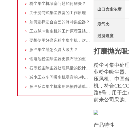
粉尘集尘机堵塞问题如何解决？
出口含尘浓度
关于滤筒式集尘设备的工作原理及特点说明
如何选择适合自己的脉冲集尘器？
液气比
工业脉冲集尘机的工作原理及结构特点说明
过滤速度
要想使用好磨床粉尘集尘机，这些条件可不能少
脉冲集尘器怎么调大吸力？
打磨抛光吸
锂电池粉尘除尘器更换布袋的重要性与方法
粉尘可集中处
石墨粉尘除尘器处理风量的设计，你了解多少
业粉尘吸尘器
减少工业车间吸尘机噪音的5种方法
压风机、中国
机，符合CE.
脉冲反吹集尘机常用易损件清单与更换周期建议
路8号，用于
前来公司采购
产品特性