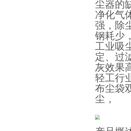
尘器的
净化气
强，除
钢耗少
工业吸
定、过
灰效果
轻工行
布尘袋双
尘，