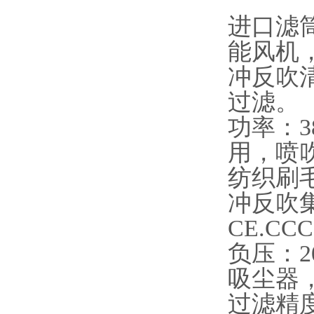
进口滤筒
能风机
冲反吹
过滤。
功率：38
用，喷
纺织刷毛
冲反吹
CE.C
负压：2
吸尘器
过滤精度