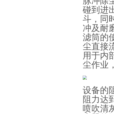
脉冲除
碰到进
斗，同
冲及耐
滤筒的
尘直接
用于内
尘作业
设备的
阻力达
喷吹清