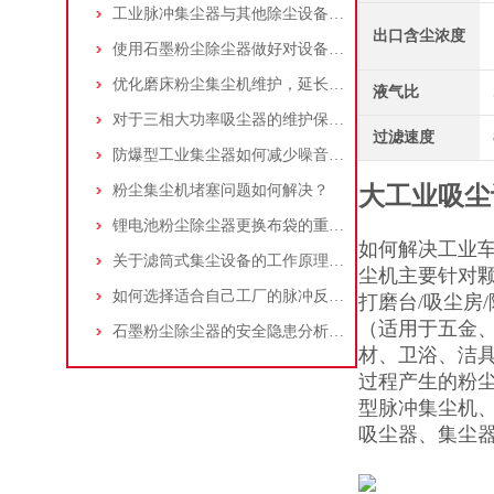
工业脉冲集尘器与其他除尘设备的比较
出口含尘浓度
使用石墨粉尘除尘器做好对设备的维护十分重要
优化磨床粉尘集尘机维护，延长设备寿命
液气比
对于三相大功率吸尘器的维护保养，你了解多少
过滤速度
防爆型工业集尘器如何减少噪音?三个方法轻松解决
粉尘集尘机堵塞问题如何解决？
大工业吸尘
锂电池粉尘除尘器更换布袋的重要性与方法
如何解决工业
关于滤筒式集尘设备的工作原理及特点说明
尘机主要针对
如何选择适合自己工厂的脉冲反吹工业集尘器
打磨台/吸尘房
（适用于五金
石墨粉尘除尘器的安全隐患分析及应对措施
材、卫浴、洁
过程产生的粉
型脉冲集尘机
吸尘器、集尘