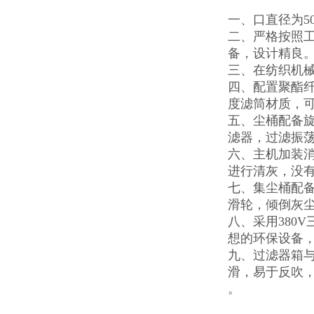
一、口直径为5
二、严格按照
备，设计精良
三、在纺织机械
四、配置聚酯纤
度滤筒材质，
五、尘桶配备
滤器，过滤振
六、主机加装消
进行清灰，没
七、集尘桶配
滑轮，倾倒灰
八、采用380
想的环保设备，
九、过滤器箱与
滑，易于反吹
。