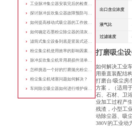
工业脉冲集尘器安装完后的检查工作详解
出口含尘浓度
探讨脉冲反吹集尘器故障预防与维护要点
如何提高移动式吸尘器的工作效率？
液气比
如何确定石墨粉尘除尘器的清灰速度？
过滤速度
滤筒式集尘设备到底是竖装式还是横装式？
粉尘集尘机使用效率的影响因素及改进措施
打磨吸尘设
脉冲反吹集尘机常用易损件清单与更换周期建议
如何解决工业
怎样挑选一个好的打磨抛光粉尘吸尘器
用垂直装配结
粉尘集尘机堵塞问题如何解决？
打磨台/吸尘房
方案，（适用
车间除尘吸尘器如何进行维护保养？
石、石材、卫
业加工过程产
残渣，小型工
动除尘器、吸
380V的工业