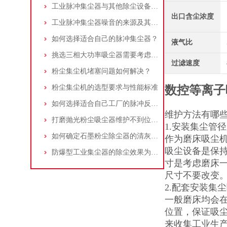
工业脉冲集尘器与其他除尘设备的比较
出口含尘浓度
工业脉冲集尘器噪音的来源及其控制策略
如何选择适合自己的脉冲集尘器？
液气比
挑选三相大功率吸尘器需要考虑哪些问题？
过滤速度
粉尘集尘机堵塞问题如何解决？
粉尘集尘机的选型要求与性能标准
数控等离子
如何选择适合自己工厂的脉冲反吹工业集尘器
维护方法有哪
打磨抛光粉尘吸尘器维护不到位，那是你没有注意这些而已！
1.安装集尘管
如何确定石墨粉尘除尘器的清灰速度？
作为磨床吸尘机
吸尘设备是保
防爆型工业集尘器的除尘效果为何不佳？
寸是考虑磨床
尺寸不要改变
2.配套安装集
一般磨床均会
位置，保证吸
来收集工业生