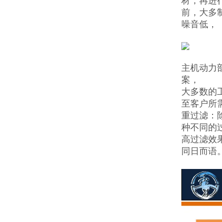
材，再进
前，大多
噪音低，
主机动力
案，
大多数的
至客户所
重过滤：
种不同的过
高过滤效
同日而语