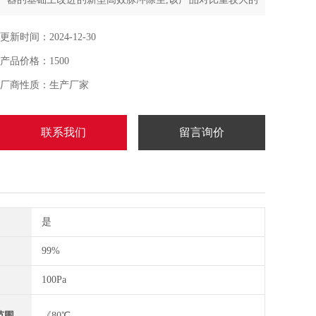
金属切屑，如车床、磨床、铣床、砂轮机、抛光机等等具
有较好的除尘作用
更新时间：2024-12-30
产品价格：1500
厂商性质：生产厂家
联系我们
留言询价
是
99%
100Pa
范围
《80℃