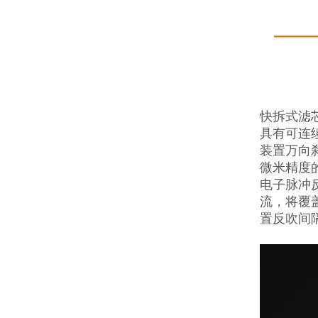
快拆式滤
具有可连
装置万向
微米精度
电子脉冲
流，将覆
置反吹间