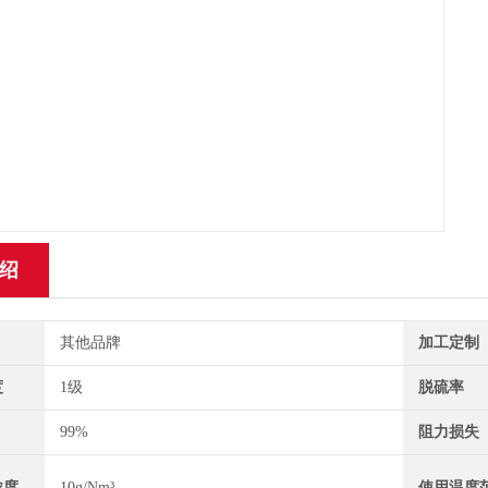
绍
其他品牌
加工定制
度
1级
脱硫率
99%
阻力损失
浓度
10g/Nm³
使用温度