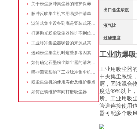
关于粉尘脉冲集尘器的维护保养问题
出口含尘浓度
脉冲反吹集尘机常用易损件清单与更换周期建议
滤筒式集尘设备到底是竖装式还是横装式？
液气比
打磨抛光粉尘吸尘器维护不到位，那是你没有注意这些而已！
过滤速度
工业脉冲集尘器噪音的来源及其控制策略
选购粉尘集尘机时这些参考因素很重要！
工业防爆吸
如何确定石墨粉尘除尘器的清灰速度？
工业用吸尘器
哪些因素影响了工业脉冲集尘机的使用寿命？
中央集尘系统，
粉尘集尘机的使用寿命及维护要点
屑，固液混合
度达99%以上
如何正确维护车间打磨吸尘器，延长使用寿命
所。工业用吸
管道连接使用
器可配多个吸