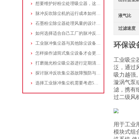
想要维护好粉尘处理吸尘器，这几个措施真的很重要！
脉冲反吹除尘机的运行成本如何控制和优化？
液气比
石墨粉尘除尘器处理风量的设计，你了解多少
过滤速度
如何选择适合自己工厂的脉冲反吹工业集尘器
工业脉冲集尘器与其他除尘设备的比较
环保设
怎样操作滤筒式集尘设备才会更安全
工业吸尘
打磨抛光粉尘吸尘器进行定期清理的重要性
泛，通过
探讨脉冲反吹集尘器故障预防与维护要点
吸力越强
漩涡气泵
选择工业脉冲集尘机需要考虑5大因素,你都了解吗?
滤，携有
过二级风
用于工业
模块式组