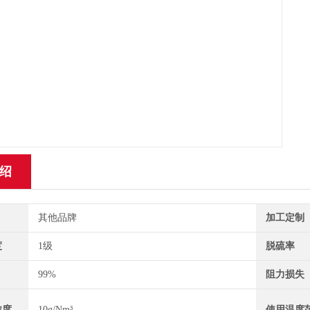
绍
其他品牌
加工定制
度
1级
脱硫率
99%
阻力损失
浓度
10g/Nm³
使用温度