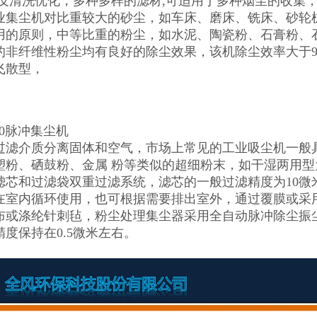
使反清洗优化，多种多样的滤材,可适用于多种烟尘的收集
业集尘机对比重较大的砂尘，如车床、磨床、铣床、砂轮
用的原则，中等比重的粉尘，如水泥、陶瓷粉、石膏粉、
的非纤维性粉尘均有良好的除尘效果，该机除尘效率大于9
飞散型，
500脉冲集尘机
过滤介质分离固体和空气，市场上常见的工业吸尘机一般
塑粉、硒鼓粉、金属 粉等类似的超细粉末，如干湿两用型
滤芯和过滤袋双重过滤系统，滤芯的一般过滤精度为10微
在室内循环使用，也可根据需要排出室外，通过覆膜或采用
布或涤纶针刺毡，粉尘处理集尘器采用全自动脉冲除尘振
精度保持在0.5微米左右。