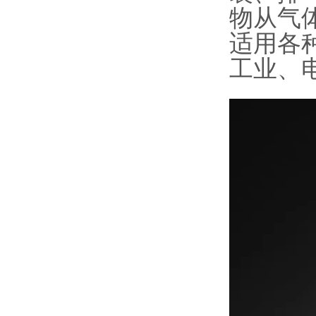
物从气
适用各
工业、