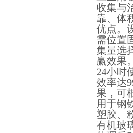
收集与
靠、体
优点。
需位置固
集量选
赢效果
24小时
效率达9
果，可
用于钢
塑胶、
有机玻