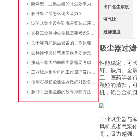
防爆型工业集尘器的除尘效果为何不佳？
出口含尘浓度
脉冲集尘器怎么调大吸力？
液气比
滤筒式集尘设备到底是竖装式还是横装式？
过滤速度
选择工业脉冲集尘机需要考虑5大因素,你都了解吗?
关于滤筒式集尘设备的工作原理及特点说明
吸尘器过滤
怎样操作滤筒式集尘设备才会更安全
性能稳定，可长
挑选三相大功率吸尘器需要考虑哪些问题？
钉、铁屑、金
工业脉冲集尘机的工作原理及结构特点说明
工、医药等各
使用石墨粉尘除尘器做好对设备的维护十分重要
颗粒的清扫，可
机，铝合金机
脉冲工业集尘器的故障排除方法和注意事项
工业吸尘器与
风机或者气泵
高，吸力越强