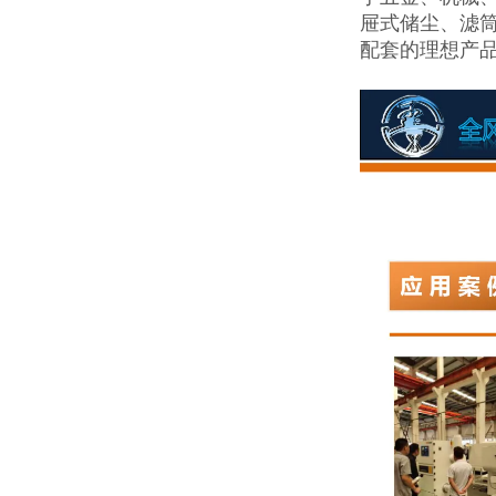
屉式储尘、滤筒
配套的理想产