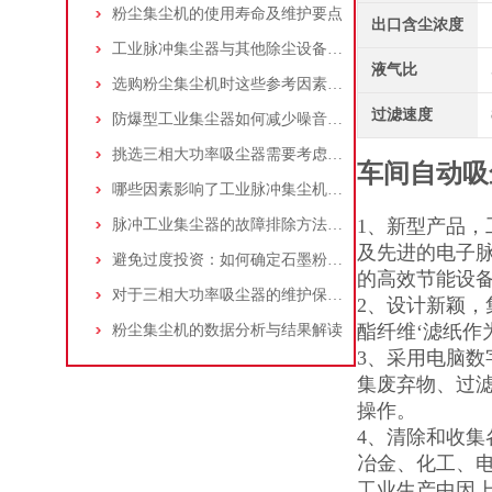
粉尘集尘机的使用寿命及维护要点
出口含尘浓度
工业脉冲集尘器与其他除尘设备的比较
液气比
选购粉尘集尘机时这些参考因素很重要！
过滤速度
防爆型工业集尘器如何减少噪音?三个方法轻松解决
挑选三相大功率吸尘器需要考虑哪些问题？
车间自动吸
哪些因素影响了工业脉冲集尘机的使用寿命？
1、新型产品
脉冲工业集尘器的故障排除方法和注意事项
及先进的电子
避免过度投资：如何确定石墨粉尘除尘器的合理价格区间
的高效节能设
对于三相大功率吸尘器的维护保养，你了解多少
2、设计新颖，
酯纤维‘滤纸作
粉尘集尘机的数据分析与结果解读
3、采用电脑数
集废弃物、过
操作。
4、清除和收
冶金、化工、
工业生产中因