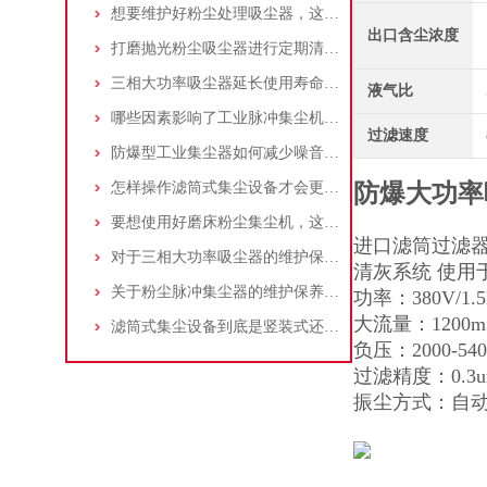
想要维护好粉尘处理吸尘器，这几个措施真的很重要！
出口含尘浓度
打磨抛光粉尘吸尘器进行定期清理的重要性
三相大功率吸尘器延长使用寿命的建议
液气比
哪些因素影响了工业脉冲集尘机的使用寿命？
过滤速度
防爆型工业集尘器如何减少噪音?三个方法轻松解决
怎样操作滤筒式集尘设备才会更安全
防爆大功率
要想使用好磨床粉尘集尘机，这些条件可不能少
进口滤筒过滤器
对于三相大功率吸尘器的维护保养，你了解多少
清灰系统 使用
关于粉尘脉冲集尘器的维护保养问题
功率：380V/
大流量：1200
滤筒式集尘设备到底是竖装式还是横装式？
负压：2000
过滤精度：0.3
振尘方式：自