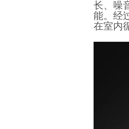
长、噪
能。经
在室内