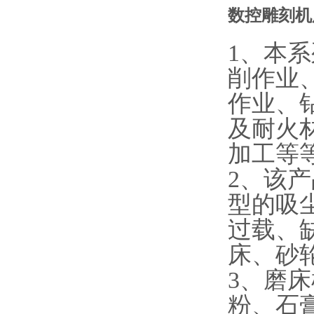
数控雕刻机
1、本
削作业
作业、
及耐火
加工等
2、该
型的吸
过载、
床、砂
3、磨
粉、石