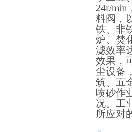
24r/
料阀，
铁、非
炉、焚化
滤效率达
效果，
尘设备
筑、五
喷砂作
况。工
所应对