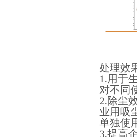
处理效
1.用
对不同
2.除尘
业用吸
单独使
3.提