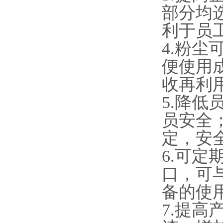
部分均
利于员
4.粉
便使用
收再利
5.降
员安全
定，安
6.可
口，可
备的使
7.提