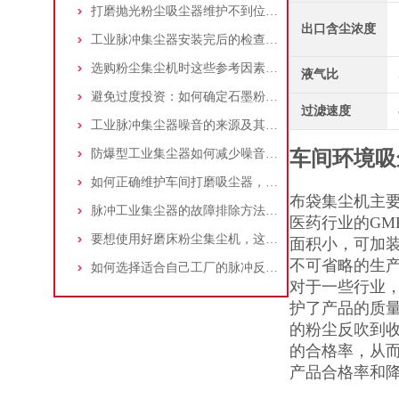
打磨抛光粉尘吸尘器维护不到位，那是你没有注意这些而已！
出口含尘浓度
工业脉冲集尘器安装完后的检查工作详解
选购粉尘集尘机时这些参考因素很重要！
液气比
避免过度投资：如何确定石墨粉尘除尘器的合理价格区间
过滤速度
工业脉冲集尘器噪音的来源及其控制策略
防爆型工业集尘器如何减少噪音?三个方法轻松解决
车间环境吸
如何正确维护车间打磨吸尘器，延长使用寿命
布袋集尘机主
脉冲工业集尘器的故障排除方法和注意事项
医药行业的G
要想使用好磨床粉尘集尘机，这些条件可不能少
面积小，可加
不可省略的生
如何选择适合自己工厂的脉冲反吹工业集尘器
对于一些行业
护了产品的质
的粉尘反吹到
的合格率，从
产品合格率和