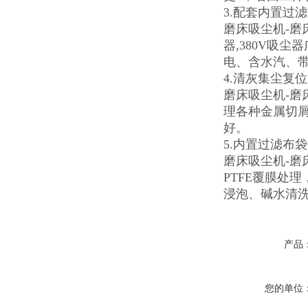
3.配套内置过
磨床吸尘机-磨
器,380V吸
电、含水汽、
4.清灰集尘复
磨床吸尘机-
理各种金属切
好。
5.内置过滤布
磨床吸尘机-磨
PTFE覆膜处
浸泡、碱水清洗
产品
您的单位